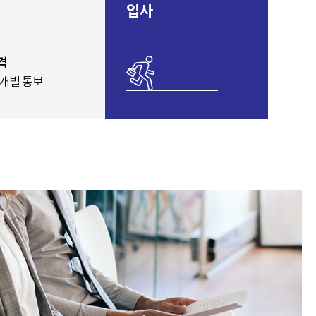
입사
격
 개별 통보