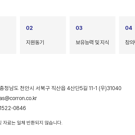
02
03
04
지원동기
보유능력 및 지식
창의
충청남도 천안시 서북구 직산읍 4산단5길 11-1 (우)31040
as@corron.co.kr
1522-0846
 및 자료는 일체 반환되지 않습니다.