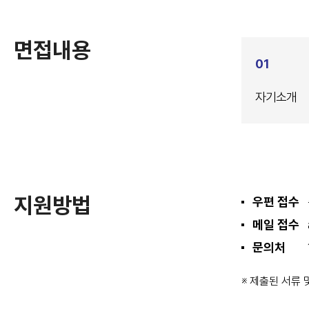
면접내용
01
자기소개
지원방법
우편 접수
메일 접수
문의처
※ 제출된 서류