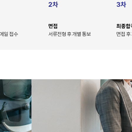
2차
3차
면접
최종합
이메일 접수
서류전형 후 개별 통보
면접 후